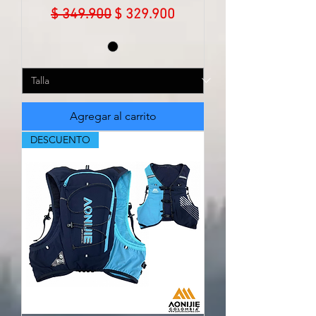
Precio
Precio de oferta
$ 349.900
$ 329.900
Agregar al carrito
DESCUENTO