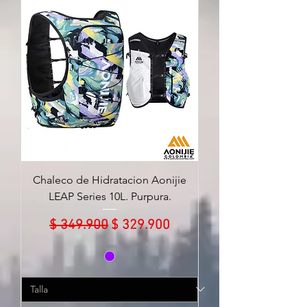
Chaleco de Hidratacion Aonijie
LEAP Series 10L. Purpura.
Precio
Precio de oferta
$ 349.900
$ 329.900