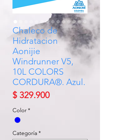
Chaleco de
Hidratacion
Aonijie
Windrunner V5,
10L COLORS
CORDURA®. Azul.
Precio
$ 329.900
Color
*
Categoría
*