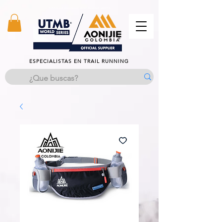
TODOS los productos estan excentos del IVA
ESPECIALISTAS EN TRAIL RUNNING