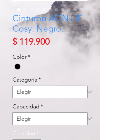
Cinturón AONIJIE
Cosy. Negro.
Precio
$ 119.900
Color
*
Categoría
*
Capacidad
*
Cantidad
*