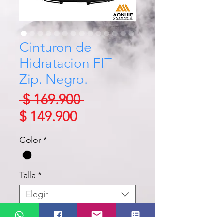
Cinturon de
Hidratacion FIT
Zip. Negro.
Precio
 $ 169.900 
Precio
$ 149.900
de
Color
*
oferta
Talla
*
Elegir