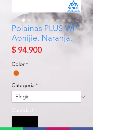
Polainas PLUS WP
Aonijie. Naranja.
Precio
$ 94.900
Color
*
Categoría
*
Cantidad
*