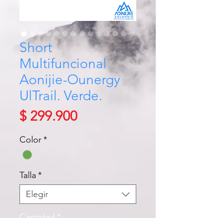
Short
Multifuncional
Aonijie-Ounergy
UlTrail. Verde.
Precio
$ 299.900
Color
*
Talla
*
Elegir
Cantidad
*