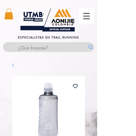
TODOS los productos estan excentos del IVA
ESPECIALISTAS EN TRAIL RUNNING