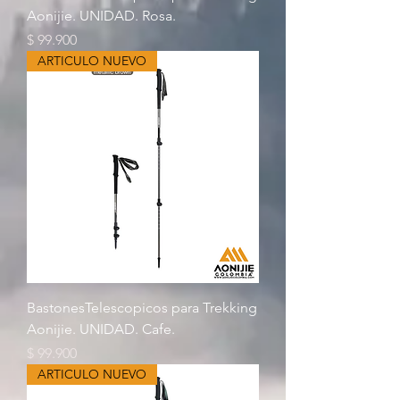
Aonijie. UNIDAD. Rosa.
Precio
$ 99.900
ARTICULO NUEVO
BastonesTelescopicos para Trekking
Aonijie. UNIDAD. Cafe.
Precio
$ 99.900
ARTICULO NUEVO