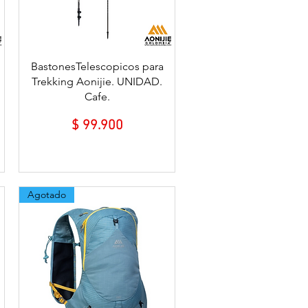
Vista rápida
BastonesTelescopicos para
Trekking Aonijie. UNIDAD.
Cafe.
Precio
$ 99.900
Agotado