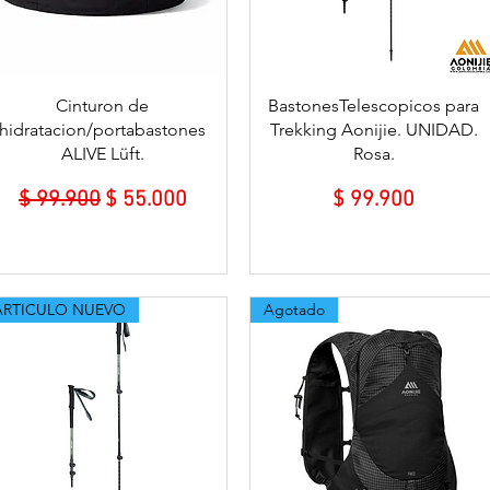
Vista rápida
Vista rápida
Cinturon de
BastonesTelescopicos para
hidratacion/portabastones
Trekking Aonijie. UNIDAD.
ALIVE Lüft.
Rosa.
Precio
Precio de oferta
Precio
$ 99.900
$ 55.000
$ 99.900
ARTICULO NUEVO
Agotado