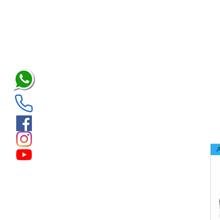
Filtrar por
Categoría
Todos
420cc
Rodilleras
Soportes Rotulianos
Botellas para Gel