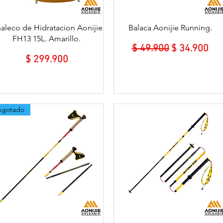
Vista rápida
Vista rápida
aleco de Hidratacion Aonijie
Balaca Aonijie Running.
FH13 15L. Amarillo.
Precio
Precio de of
$ 49.900
$ 34.900
Precio
$ 299.900
Agotado