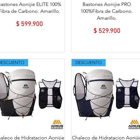
Vista rápida
Vista rápida
astones Aonijie ELITE 100%
Bastones Aonijie PRO
Fibra de Carbono. Amarillo.
100%Fibra de Carbono.
Amarillo.
Precio
$ 599.900
Precio
$ 529.900
DESCUENTO
DESCUENTO
Vista rápida
Vista rápida
aleco de Hidratacion Aonijie
Chaleco de Hidratacion Aoniji