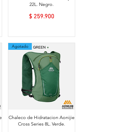
22L. Negro.
erta
Precio
$ 259.900
Agotado
Vista rápida
e
Chaleco de Hidratacion Aonijie
Cross Series 8L. Verde.