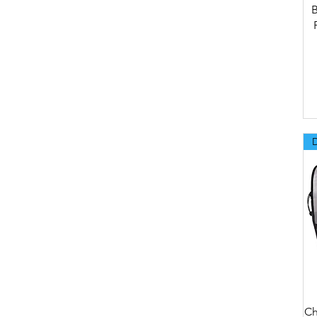
Impermeables
B
Sistemas de Hidratación
Porta Bastones
Chalecos de Hidratacion
Bandas Anti Sudor
450cc
Accesorios
600cc
2,5 Litros
Pantorrilleras de
Compresión
5L
Reata de Estiramiento
350cc
150cc
500cc
ALIVE
250cc
Morral de Hidratación
Ch
Travesía