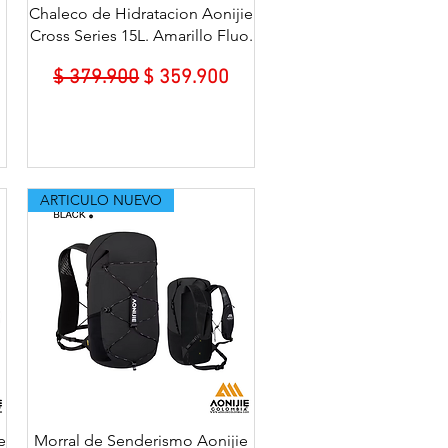
Vista rápida
Chaleco de Hidratacion Aonijie
Cross Series 15L. Amarillo Fluo.
Precio
Precio de oferta
$ 379.900
$ 359.900
ARTICULO NUEVO
Vista rápida
e
Morral de Senderismo Aonijie