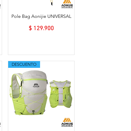
Vista rápida
Pole Bag Aonijie UNIVERSAL
erta
Precio
$ 129.900
DESCUENTO