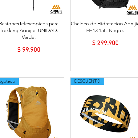
Vista rápida
Vista rápida
BastonesTelescopicos para
Chaleco de Hidratacion Aoniji
Trekking Aonijie. UNIDAD.
FH13 15L. Negro.
Verde.
Precio
$ 299.900
Precio
$ 99.900
Agotado
DESCUENTO